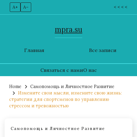
A+
A–
< < < <
mpra.su
Главная
Все записи
Связаться с нами
О нас
Skip
to
Home
Самопомощь и Личностное Развитие
Измените свои мысли, измените свою жизнь:
content
стратегии для спортсменов по управлению
стрессом и тревожностью
Самопомощь и Личностное Развитие