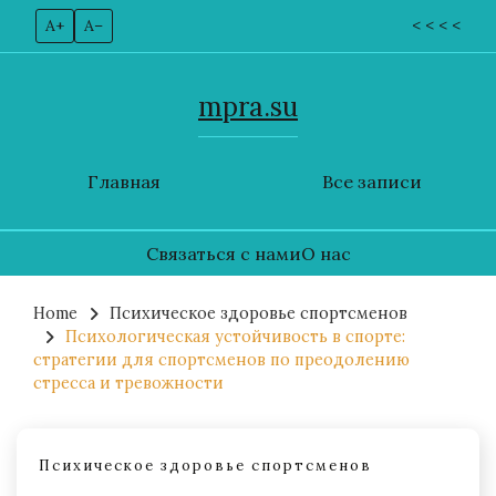
A+
A–
< < < <
mpra.su
Главная
Все записи
Связаться с нами
О нас
Skip
to
Home
Психическое здоровье спортсменов
Психологическая устойчивость в спорте:
content
стратегии для спортсменов по преодолению
стресса и тревожности
Психическое здоровье спортсменов