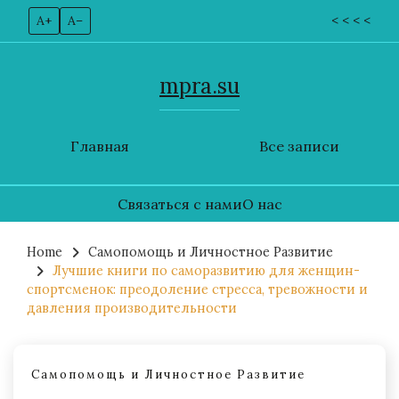
A+
A–
< < < <
mpra.su
Главная
Все записи
Связаться с нами
О нас
Skip
to
Home
Самопомощь и Личностное Развитие
Лучшие книги по саморазвитию для женщин-
content
спортсменок: преодоление стресса, тревожности и
давления производительности
Самопомощь и Личностное Развитие