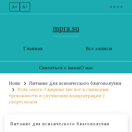
A+
A–
< < < <
mpra.su
Главная
Все записи
Связаться с нами
О нас
Skip
to
Home
Питание для психического благополучия
Роль омега-3 жирных кислот в снижении
content
тревожности и улучшении концентрации у
спортсменов
Питание для психического благополучия