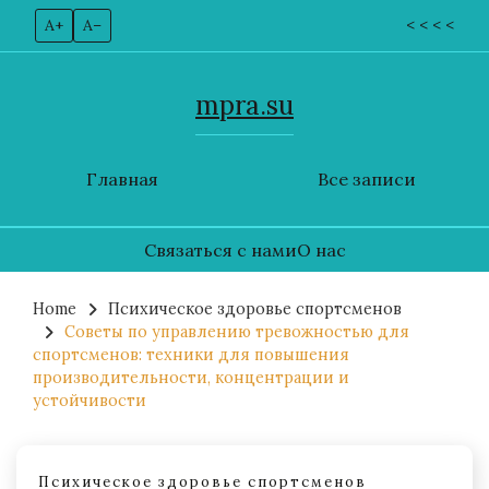
A+
A–
< < < <
mpra.su
Главная
Все записи
Связаться с нами
О нас
Skip
to
Home
Психическое здоровье спортсменов
Советы по управлению тревожностью для
content
спортсменов: техники для повышения
производительности, концентрации и
устойчивости
Психическое здоровье спортсменов