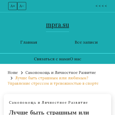
A+
A–
< < < <
mpra.su
Главная
Все записи
Связаться с нами
О нас
Skip
to
Home
Самопомощь и Личностное Развитие
Лучше быть страшным или любимым?
content
Управление стрессом и тревожностью в спорте
Самопомощь и Личностное Развитие
Лучше быть страшным или